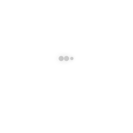
cercicoa@gmail.com
HORÁRIO
Segunda–Sexta: 8:00 – 17:00
🔊
Contacte-nos
Preencha o seguinte formulário para entrar em contato conosco